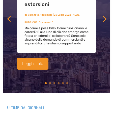
estorsioni
da
Comitato Addiopizzo
|
25 Luglio 2026
|
NEWS
,
RUBRICHE
| Commenti 0
Ma come è possibile? Come funzionano le
carceri? E alla luce di ciò che emerge come
fate a chiederci di collaborare? Sono solo
alcune delle domande di commercianti e
imprenditori che stiamo supportando
Leggi di più
ULTIME DAI GIORNALI