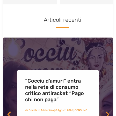
Articoli recenti
“Cocciu d’amuri” entra
nella rete di consumo
critico antiracket “Pago
chi non paga”
da
Comitato Addiopizzo
|
8 Agosto 2026
|
CONSUMO