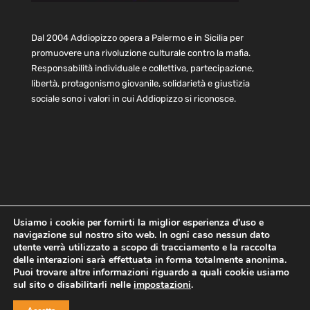
Dal 2004 Addiopizzo opera a Palermo e in Sicilia per
promuovere una rivoluzione culturale contro la mafia.
Responsabilità individuale e collettiva, partecipazione,
libertà, protagonismo giovanile, solidarietà e giustizia
sociale sono i valori in cui Addiopizzo si riconosce.
Usiamo i cookie per fornirti la miglior esperienza d'uso e
navigazione sul nostro sito web. In ogni caso nessun dato
Home
Statuto e bilancio
Contatti
utente verrà utilizzato a scopo di tracciamento e la raccolta
Privacy
Cookie
Child Protection Policy
delle interazioni sarà effettuata in forma totalmente anonima.
Puoi trovare altre informazioni riguardo a quali cookie usiamo
sul sito o disabilitarli nelle
impostazioni
.
Copyright © 2021 AddioPizzo | Tutti i diritti riservati | Sede