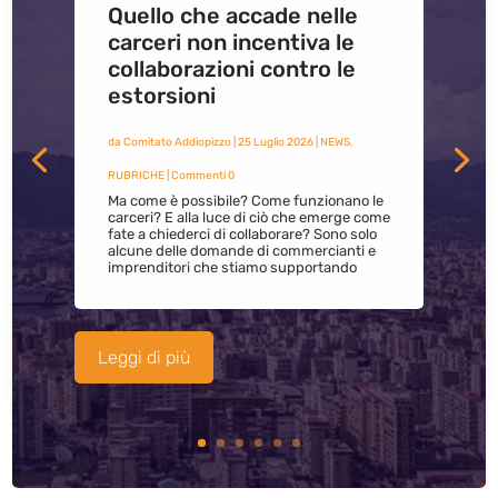
Quello che accade nelle
carceri non incentiva le
collaborazioni contro le
estorsioni
da
Comitato Addiopizzo
|
25 Luglio 2026
|
NEWS
,
RUBRICHE
| Commenti 0
Ma come è possibile? Come funzionano le
carceri? E alla luce di ciò che emerge come
fate a chiederci di collaborare? Sono solo
alcune delle domande di commercianti e
imprenditori che stiamo supportando
Leggi di più