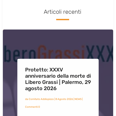
Articoli recenti
Protetto: XXXV
anniversario della morte di
Libero Grassi | Palermo, 29
agosto 2026
da
Comitato Addiopizzo
|
8 Agosto 2026
|
NEWS
|
Commenti 0