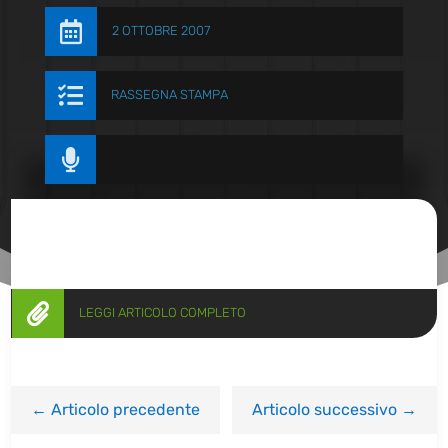

2 OTTOBRE 2007

RASSEGNA STAMPA


LEGGI ARTICOLO COMPLETO
←
Articolo precedente
Articolo successivo
→