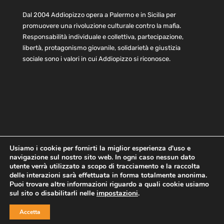
Dal 2004 Addiopizzo opera a Palermo e in Sicilia per
promuovere una rivoluzione culturale contro la mafia.
Responsabilità individuale e collettiva, partecipazione,
libertà, protagonismo giovanile, solidarietà e giustizia
sociale sono i valori in cui Addiopizzo si riconosce.
Usiamo i cookie per fornirti la miglior esperienza d'uso e
navigazione sul nostro sito web. In ogni caso nessun dato
Home
Statuto e bilancio
Contatti
utente verrà utilizzato a scopo di tracciamento e la raccolta
Privacy
Cookie
Child Protection Policy
delle interazioni sarà effettuata in forma totalmente anonima.
Puoi trovare altre informazioni riguardo a quali cookie usiamo
sul sito o disabilitarli nelle
impostazioni
.
Copyright © 2021 AddioPizzo | Tutti i diritti riservati | Sede
Accetta
Centrale: via Lincoln 131, 90133 Palermo