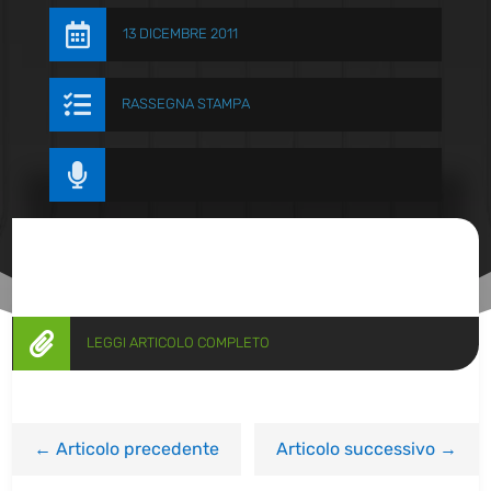

13 DICEMBRE 2011

RASSEGNA STAMPA


LEGGI ARTICOLO COMPLETO
←
Articolo precedente
Articolo successivo
→