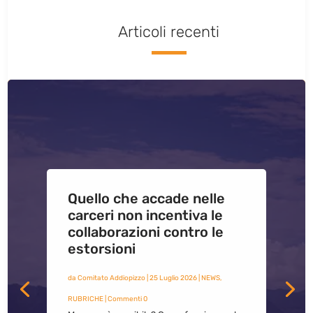
Articoli recenti
Quello che accade nelle
carceri non incentiva le
collaborazioni contro le
estorsioni
da
Comitato Addiopizzo
|
25 Luglio 2026
|
NEWS
,
RUBRICHE
| Commenti 0