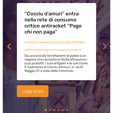
“Cocciu d’amuri” entra
nella rete di consumo
critico antiracket “Pago
chi non paga”
da
Comitato Addiopizzo
|
8 Agosto 2026
|
CONSUMO
CRITICO
,
NEWS
,
Pago chi non paga
| Commenti 0
Da una piccola torrefazione di paese a un
negozio che racconta la Sicilia attraverso i
suoi prodotti, i suoi artigiani e le sue storie.
È il percorso di Cocciu d’Amuri, in via Di
Maggio 21 a Isola delle Femmine.
Leggi di più