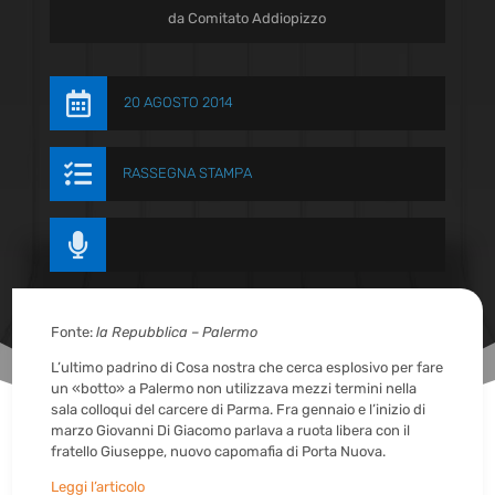
da
Comitato Addiopizzo

20 AGOSTO 2014

RASSEGNA STAMPA

Fonte:
la Repubblica – Palermo
L’ultimo padrino di Cosa nostra che cerca esplosivo per fare
un «botto» a Palermo non utilizzava mezzi termini nella
sala colloqui del carcere di Parma. Fra gennaio e l’inizio di
marzo Giovanni Di Giacomo parlava a ruota libera con il
fratello Giuseppe, nuovo capomafia di Porta Nuova.
Leggi l’articolo