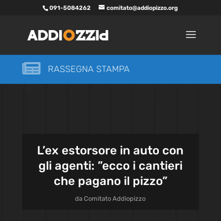
091-5084262
comitato@addiopizzo.org

RASSEGNA STAMPA
L’ex estorsore in auto con
gli agenti: ”ecco i cantieri
che pagano il pizzo”
da
Comitato Addiopizzo