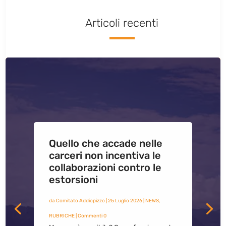
Articoli recenti
Quello che accade nelle
carceri non incentiva le
collaborazioni contro le
estorsioni
da
Comitato Addiopizzo
|
25 Luglio 2026
|
NEWS
,
RUBRICHE
| Commenti 0