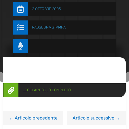

3 OTTOBRE 2005

RASSEGNA STAMPA


LEGGI ARTICOLO COMPLETO
←
Articolo precedente
Articolo successivo
→