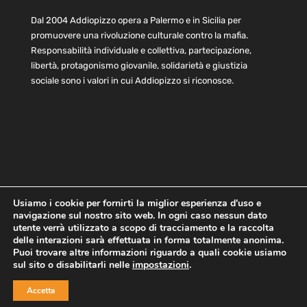
Dal 2004 Addiopizzo opera a Palermo e in Sicilia per
promuovere una rivoluzione culturale contro la mafia.
Responsabilità individuale e collettiva, partecipazione,
libertà, protagonismo giovanile, solidarietà e giustizia
sociale sono i valori in cui Addiopizzo si riconosce.
Usiamo i cookie per fornirti la miglior esperienza d'uso e
navigazione sul nostro sito web. In ogni caso nessun dato
Home
Statuto e bilancio
Contatti
utente verrà utilizzato a scopo di tracciamento e la raccolta
Privacy
Cookie
Child Protection Policy
delle interazioni sarà effettuata in forma totalmente anonima.
Puoi trovare altre informazioni riguardo a quali cookie usiamo
sul sito o disabilitarli nelle
impostazioni
.
Copyright © 2021 AddioPizzo | Tutti i diritti riservati | Sede
Accetta
Centrale: via Lincoln 131, 90133 Palermo