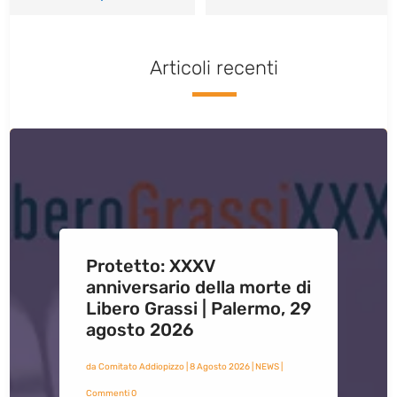
Articoli recenti
Protetto: XXXV
anniversario della morte di
Libero Grassi | Palermo, 29
agosto 2026
da
Comitato Addiopizzo
|
8 Agosto 2026
|
NEWS
|
Commenti 0