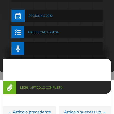

29 GIUGNO 2012

RASSEGNA STAMPA


LEGGI ARTICOLO COMPLETO
←
Articolo precedente
Articolo successivo
→