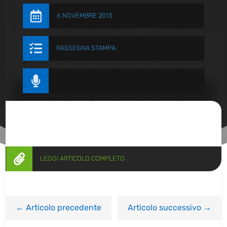

6 NOVEMBRE 2013

RASSEGNA STAMPA


LEGGI ARTICOLO COMPLETO
←
Articolo precedente
Articolo successivo
→