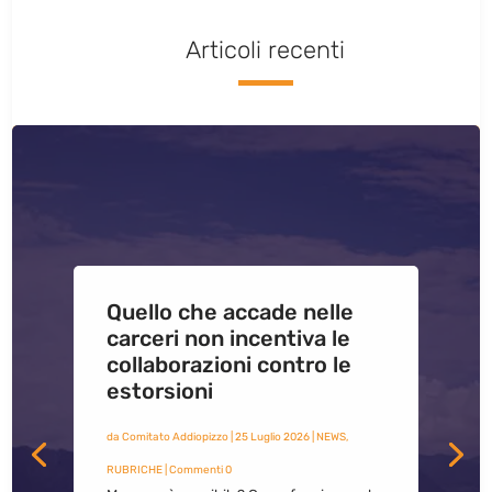
Articoli recenti
Quello che accade nelle
carceri non incentiva le
collaborazioni contro le
estorsioni
da
Comitato Addiopizzo
|
25 Luglio 2026
|
NEWS
,
RUBRICHE
| Commenti 0