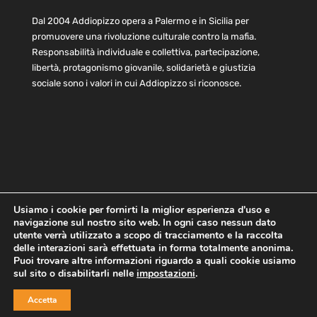
Dal 2004 Addiopizzo opera a Palermo e in Sicilia per
promuovere una rivoluzione culturale contro la mafia.
Responsabilità individuale e collettiva, partecipazione,
libertà, protagonismo giovanile, solidarietà e giustizia
sociale sono i valori in cui Addiopizzo si riconosce.
Usiamo i cookie per fornirti la miglior esperienza d'uso e
navigazione sul nostro sito web. In ogni caso nessun dato
Home
Statuto e bilancio
Contatti
utente verrà utilizzato a scopo di tracciamento e la raccolta
Privacy
Cookie
Child Protection Policy
delle interazioni sarà effettuata in forma totalmente anonima.
Puoi trovare altre informazioni riguardo a quali cookie usiamo
sul sito o disabilitarli nelle
impostazioni
.
Copyright © 2021 AddioPizzo | Tutti i diritti riservati | Sede
Accetta
Centrale: via Lincoln 131, 90133 Palermo