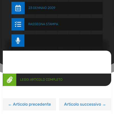

23 GENNAIO 2009

RASSEGNA STAMPA


LEGGI ARTICOLO COMPLETO
←
Articolo precedente
Articolo successivo
→