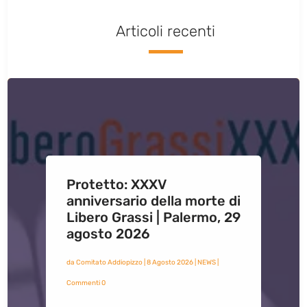
Articoli recenti
Protetto: XXXV
anniversario della morte di
Libero Grassi | Palermo, 29
agosto 2026
da
Comitato Addiopizzo
|
8 Agosto 2026
|
NEWS
|
Commenti 0