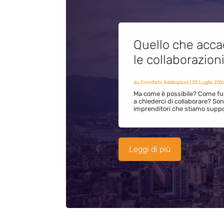
Quello che acca
le collaborazion
da
Comitato Addiopizzo
|
25 Luglio 202
Ma come è possibile? Come fun
a chiederci di collaborare? S
imprenditori che stiamo supp
Leggi di più