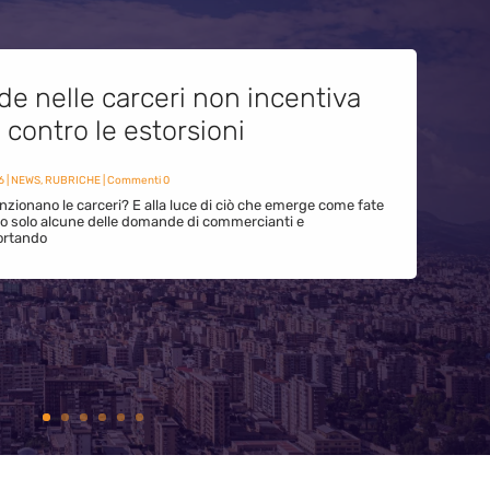
de nelle carceri non incentiva
i contro le estorsioni
6
|
NEWS
,
RUBRICHE
| Commenti 0
zionano le carceri? E alla luce di ciò che emerge come fate
ono solo alcune delle domande di commercianti e
ortando