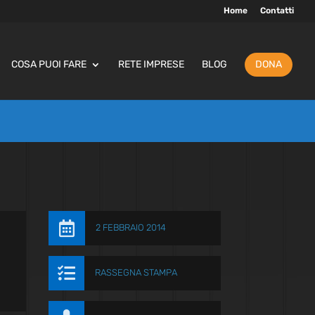
Home
Contatti
COSA PUOI FARE
RETE IMPRESE
BLOG
DONA

2 FEBBRAIO 2014

RASSEGNA STAMPA