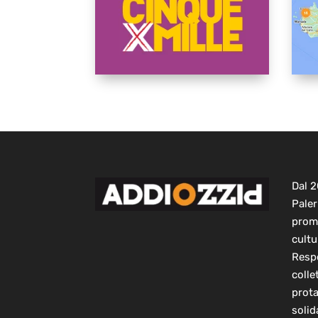
Dal 
Paler
prom
cultu
Respo
colle
prot
solid