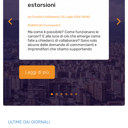
estorsioni
da
Comitato Addiopizzo
|
25 Luglio 2026
|
NEWS
,
RUBRICHE
| Commenti 0
Ma come è possibile? Come funzionano le
carceri? E alla luce di ciò che emerge come
fate a chiederci di collaborare? Sono solo
alcune delle domande di commercianti e
imprenditori che stiamo supportando
Leggi di più
ULTIME DAI GIORNALI