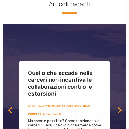
Articoli recenti
Quello che accade nelle
carceri non incentiva le
collaborazioni contro le
estorsioni
da
Comitato Addiopizzo
|
25 Luglio 2026
|
NEWS
,
RUBRICHE
| Commenti 0
Ma come è possibile? Come funzionano le
carceri? E alla luce di ciò che emerge come