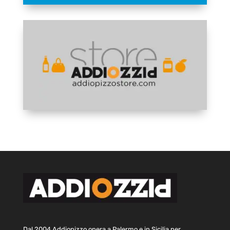
Dal 2004 Addiopizzo opera a Palermo e in Sicilia per