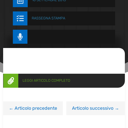


RASSEGNA STAMPA


LEGGI ARTICOLO COMPLETO
←
Articolo precedente
Articolo successivo
→