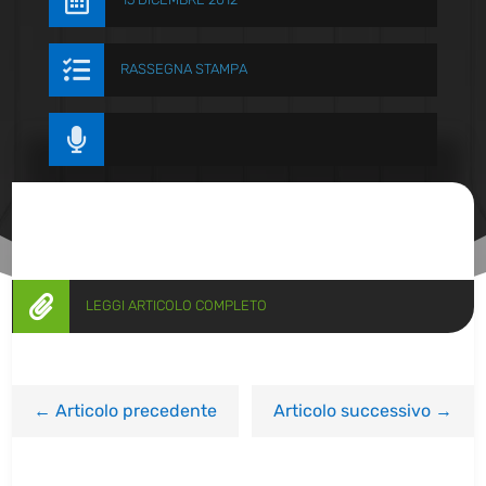


RASSEGNA STAMPA


LEGGI ARTICOLO COMPLETO
←
Articolo precedente
Articolo successivo
→