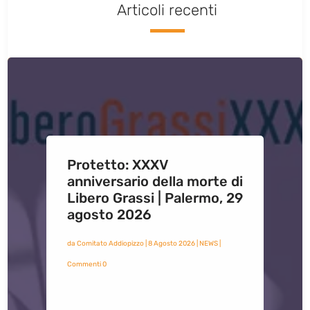
Articoli recenti
Protetto: XXXV
anniversario della morte di
Libero Grassi | Palermo, 29
agosto 2026
da
Comitato Addiopizzo
|
8 Agosto 2026
|
NEWS
|
Commenti 0