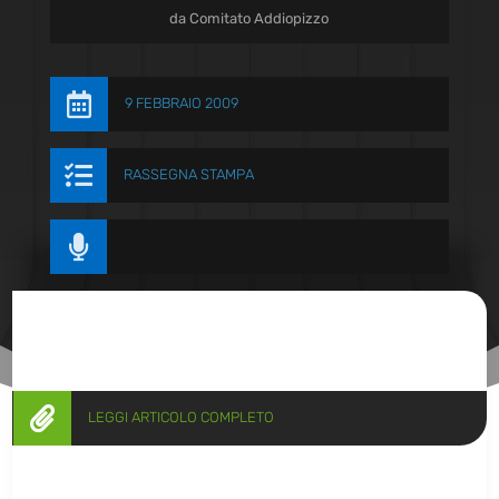
da
Comitato Addiopizzo

9 FEBBRAIO 2009

RASSEGNA STAMPA


LEGGI ARTICOLO COMPLETO