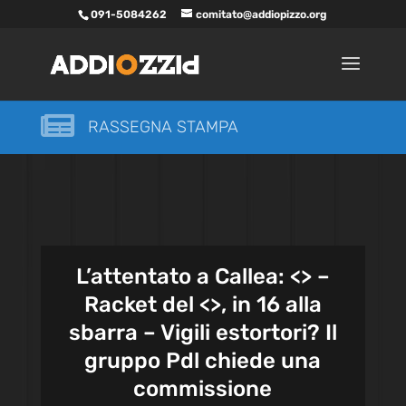
091-5084262
comitato@addiopizzo.org

RASSEGNA STAMPA
L’attentato a Callea: <
> –
Racket del <
>, in 16 alla
sbarra – Vigili estortori? Il
gruppo Pdl chiede una
commissione