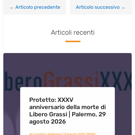
←
Articolo precedente
Articolo successivo
→
Articoli recenti
Protetto: XXXV
anniversario della morte di
Libero Grassi | Palermo, 29
agosto 2026
da
Comitato Addiopizzo
|
8 Agosto 2026
|
NEWS
|