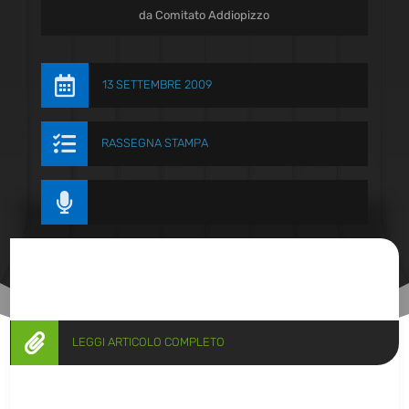
da
Comitato Addiopizzo

13 SETTEMBRE 2009

RASSEGNA STAMPA


LEGGI ARTICOLO COMPLETO