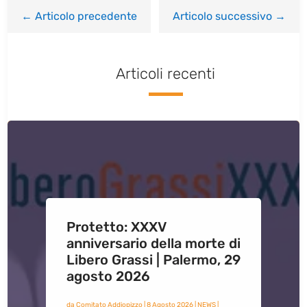
←
Articolo precedente
Articolo successivo
→
Articoli recenti
Protetto: XXXV
anniversario della morte di
Libero Grassi | Palermo, 29
agosto 2026
da
Comitato Addiopizzo
|
8 Agosto 2026
|
NEWS
|