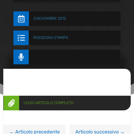

3 NOVEMBRE 2012

RASSEGNA STAMPA


LEGGI ARTICOLO COMPLETO
←
Articolo precedente
Articolo successivo
→