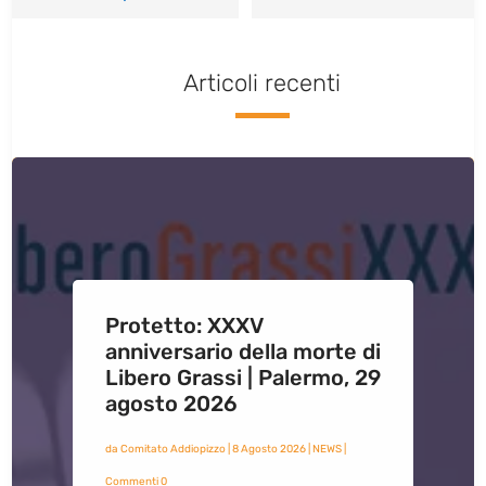
Articoli recenti
Protetto: XXXV
anniversario della morte di
Libero Grassi | Palermo, 29
agosto 2026
da
Comitato Addiopizzo
|
8 Agosto 2026
|
NEWS
|
Commenti 0