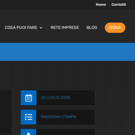
Home
Contatti
COSA PUOI FARE
RETE IMPRESE
BLOG
DONA

26 LUGLIO 2008

RASSEGNA STAMPA