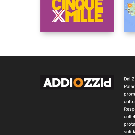
Dal 
Paler
prom
cultu
Respo
colle
prot
solid