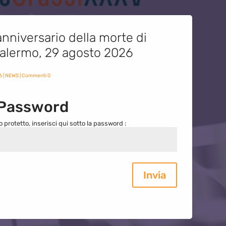
nniversario della morte di
 Palermo, 29 agosto 2026
6
|
NEWS
| Commenti 0
 Password
o protetto, inserisci qui sotto la password :
Invia