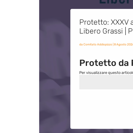
Protetto: XXXV a
Libero Grassi |
da
Comitato Addiopizzo
|
8 Agosto 202
Protetto da
Per visualizzare questo articol