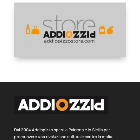
Dal 2004 Addiopizzo opera a Palermo e in Sicilia per
promuovere una rivoluzione culturale contro la mafia.