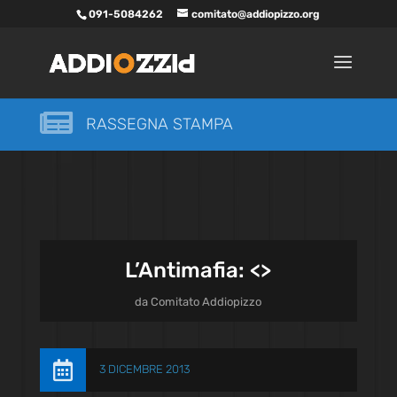
091-5084262
comitato@addiopizzo.org

RASSEGNA STAMPA
L’Antimafia: <
>
da
Comitato Addiopizzo

3 DICEMBRE 2013