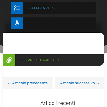

RASSEGNA STAMPA


LEGGI ARTICOLO COMPLETO
←
Articolo precedente
Articolo successivo
→
Articoli recenti