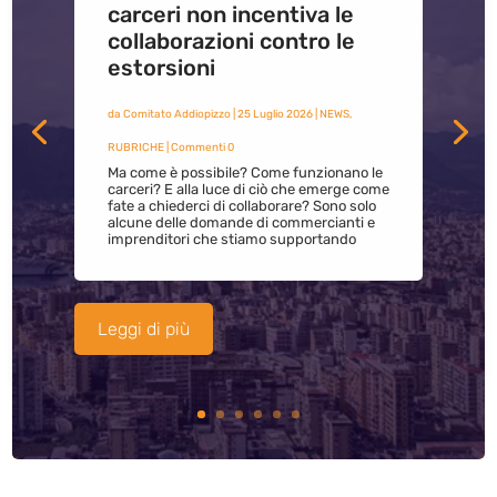
carceri non incentiva le
collaborazioni contro le
estorsioni
da
Comitato Addiopizzo
|
25 Luglio 2026
|
NEWS
,
RUBRICHE
| Commenti 0
Ma come è possibile? Come funzionano le
carceri? E alla luce di ciò che emerge come
fate a chiederci di collaborare? Sono solo
alcune delle domande di commercianti e
imprenditori che stiamo supportando
Leggi di più