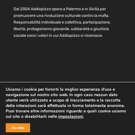
Dal 2004 Addiopizzo opera a Palermo e in Sicilia per
promuovere una rivoluzione culturale contro la mafia.
Responsabilità individuale e collettiva, partecipazione,
libertà, protagonismo giovanile, solidarietà e giustizia
sociale sono i valori in cui Addiopizzo si riconosce.
Usiamo i cookie per fornirti la miglior esperienza d'uso e
navigazione sul nostro sito web. In ogni caso nessun dato
Home
Statuto e bilancio
Contatti
utente verrà utilizzato a scopo di tracciamento e la raccolta
Privacy
Cookie
Child Protection Policy
delle interazioni sarà effettuata in forma totalmente anonima.
Puoi trovare altre informazioni riguardo a quali cookie usiamo
sul sito o disabilitarli nelle
impostazioni
.
Copyright © 2021 AddioPizzo | Tutti i diritti riservati | Sede
Accetta
Centrale: via Lincoln 131, 90133 Palermo