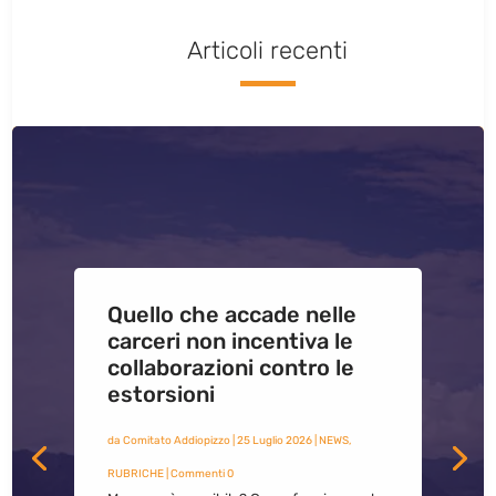
Articoli recenti
Quello che accade nelle
carceri non incentiva le
collaborazioni contro le
estorsioni
da
Comitato Addiopizzo
|
25 Luglio 2026
|
NEWS
,
RUBRICHE
| Commenti 0