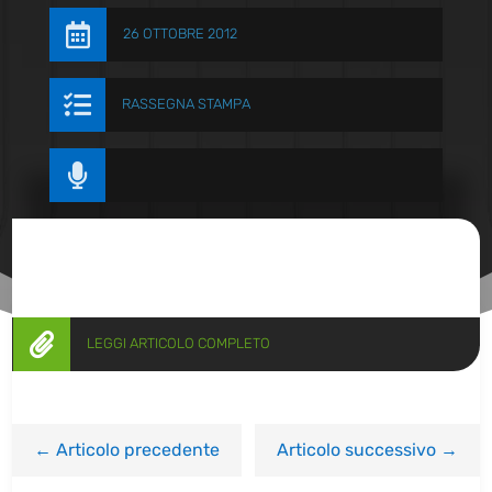

26 OTTOBRE 2012

RASSEGNA STAMPA


LEGGI ARTICOLO COMPLETO
←
Articolo precedente
Articolo successivo
→