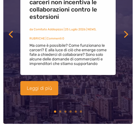
carceri non incentiva le
collaborazioni contro le
estorsioni
da
Comitato Addiopizzo
|
25 Luglio 2026
|
NEWS
,
RUBRICHE
| Commenti 0
Ma come è possibile? Come funzionano le
carceri? E alla luce di ciò che emerge come
fate a chiederci di collaborare? Sono solo
alcune delle domande di commercianti e
imprenditori che stiamo supportando
Leggi di più