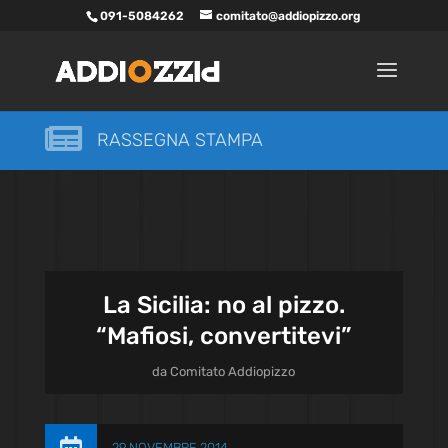
091-5084262
comitato@addiopizzo.org

RASSEGNA STAMPA
La Sicilia: no al pizzo.
“Mafiosi, convertitevi”
da
Comitato Addiopizzo
29 NOVEMBRE 2014