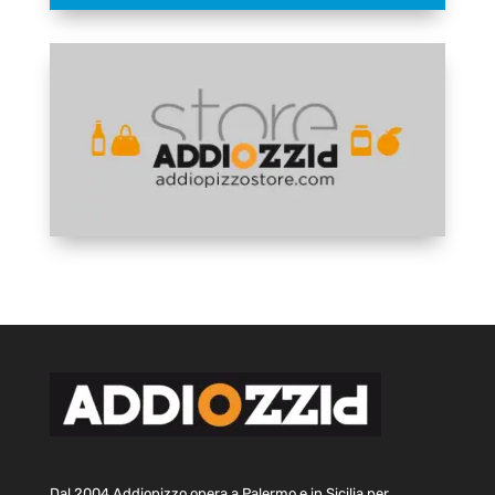
Dal 2004 Addiopizzo opera a Palermo e in Sicilia per