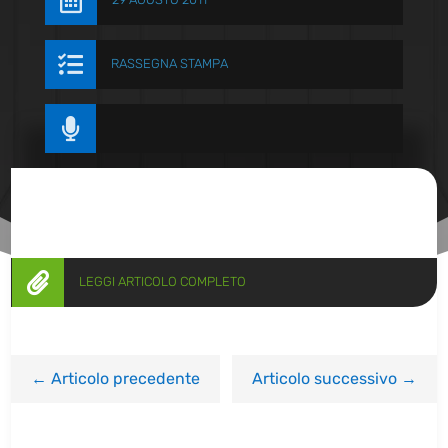


RASSEGNA STAMPA


LEGGI ARTICOLO COMPLETO
←
Articolo precedente
Articolo successivo
→