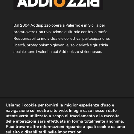
Dal 2004 Addiopizzo opera a Palermo e in Sicilia per
promuovere una rivoluzione culturale contro la mafia.
Responsabilità individuale e collettiva, partecipazione,
libertà, protagonismo giovanile, solidarietà e giustizia
sociale sono i valori in cui Addiopizzo si riconosce.
Usiamo i cookie per fornirti la miglior esperienza d'uso e
navigazione sul nostro sito web. In ogni caso nessun dato
Home
Statuto e bilancio
Contatti
utente verrà utilizzato a scopo di tracciamento e la raccolta
Privacy
Cookie
Child Protection Policy
delle interazioni sarà effettuata in forma totalmente anonima.
Puoi trovare altre informazioni riguardo a quali cookie usiamo
sul sito o disabilitarli nelle
impostazioni
.