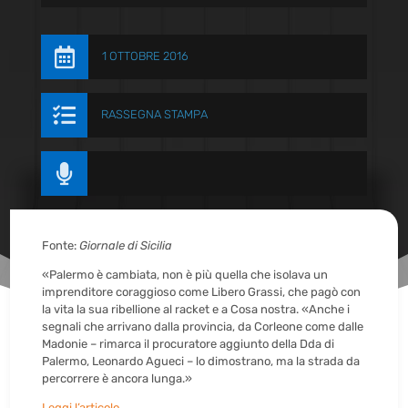

1 OTTOBRE 2016

RASSEGNA STAMPA

Fonte:
Giornale di Sicilia
«Palermo è cambiata, non è più quella che isolava un
imprenditore coraggioso come Libero Grassi, che pagò con
la vita la sua ribellione al racket e a Cosa nostra. «Anche i
segnali che arrivano dalla provincia, da Corleone come dalle
Madonie – rimarca il procuratore aggiunto della Dda di
Palermo, Leonardo Agueci – lo dimostrano, ma la strada da
percorrere è ancora lunga.»
Leggi l’articolo