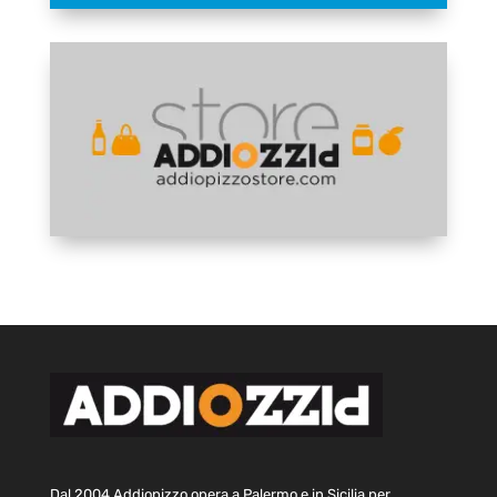
Dal 2004 Addiopizzo opera a Palermo e in Sicilia per