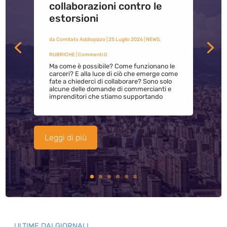
collaborazioni contro le
estorsioni
da
Comitato Addiopizzo
|
25 Luglio 2026
|
NEWS
,
RUBRICHE
| Commenti 0
Ma come è possibile? Come funzionano le
carceri? E alla luce di ciò che emerge come
fate a chiederci di collaborare? Sono solo
alcune delle domande di commercianti e
imprenditori che stiamo supportando
Leggi di più
ULTIME DAI GIORNALI