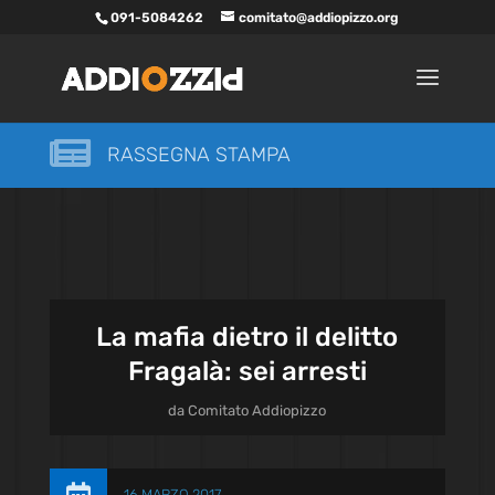
091-5084262
comitato@addiopizzo.org

RASSEGNA STAMPA
La mafia dietro il delitto
Fragalà: sei arresti
da
Comitato Addiopizzo
16 MARZO 2017