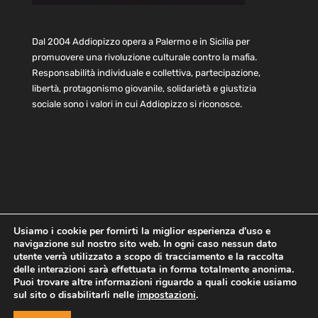
Dal 2004 Addiopizzo opera a Palermo e in Sicilia per
promuovere una rivoluzione culturale contro la mafia.
Responsabilità individuale e collettiva, partecipazione,
libertà, protagonismo giovanile, solidarietà e giustizia
sociale sono i valori in cui Addiopizzo si riconosce.
Usiamo i cookie per fornirti la miglior esperienza d'uso e
navigazione sul nostro sito web. In ogni caso nessun dato
Home
Statuto e bilancio
Contatti
utente verrà utilizzato a scopo di tracciamento e la raccolta
Privacy
Cookie
Child Protection Policy
delle interazioni sarà effettuata in forma totalmente anonima.
Puoi trovare altre informazioni riguardo a quali cookie usiamo
sul sito o disabilitarli nelle
impostazioni
.
Copyright © 2021 AddioPizzo | Tutti i diritti riservati | Sede