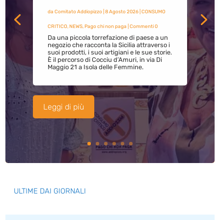
da
Comitato Addiopizzo
|
8 Agosto 2026
|
CONSUMO
CRITICO
,
NEWS
,
Pago chi non paga
| Commenti 0
Da una piccola torrefazione di paese a un
negozio che racconta la Sicilia attraverso i
suoi prodotti, i suoi artigiani e le sue storie.
È il percorso di Cocciu d’Amuri, in via Di
Maggio 21 a Isola delle Femmine.
Leggi di più
ULTIME DAI GIORNALI