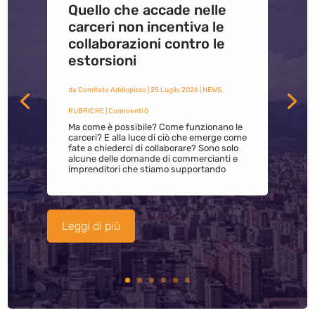
Quello che accade nelle
carceri non incentiva le
collaborazioni contro le
estorsioni
da
Comitato Addiopizzo
|
25 Luglio 2026
|
NEWS
,
RUBRICHE
| Commenti 0
Ma come è possibile? Come funzionano le
carceri? E alla luce di ciò che emerge come
fate a chiederci di collaborare? Sono solo
alcune delle domande di commercianti e
imprenditori che stiamo supportando
Leggi di più