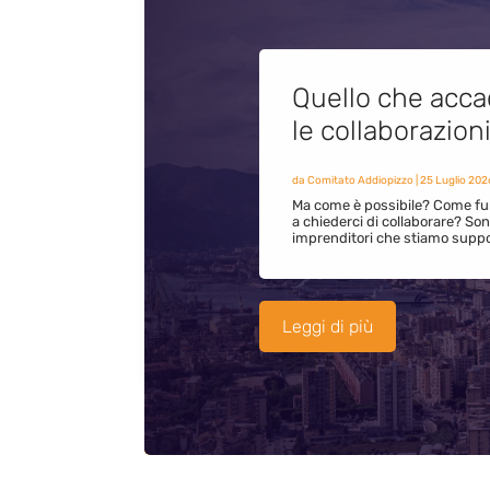
Quello che acca
le collaborazion
da
Comitato Addiopizzo
|
25 Luglio 202
Ma come è possibile? Come fun
a chiederci di collaborare? S
imprenditori che stiamo supp
Leggi di più