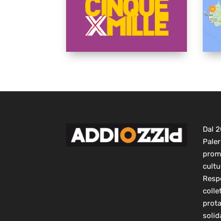
Dal 
Paler
prom
cultu
Respo
colle
prot
solid