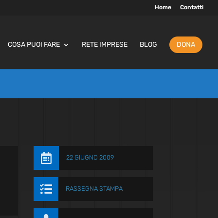
Home
Contatti
COSA PUOI FARE
RETE IMPRESE
BLOG
DONA

22 GIUGNO 2009

RASSEGNA STAMPA