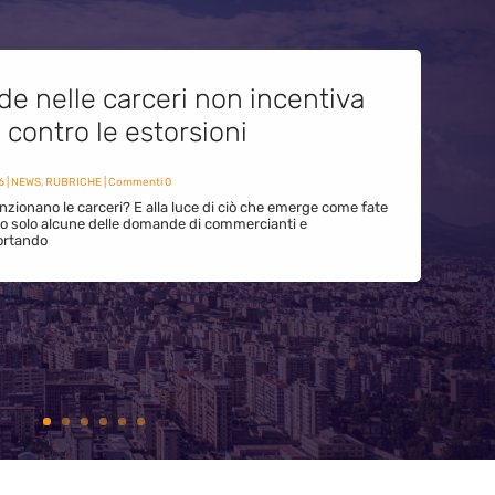
de nelle carceri non incentiva
i contro le estorsioni
6
|
NEWS
,
RUBRICHE
| Commenti 0
zionano le carceri? E alla luce di ciò che emerge come fate
ono solo alcune delle domande di commercianti e
ortando