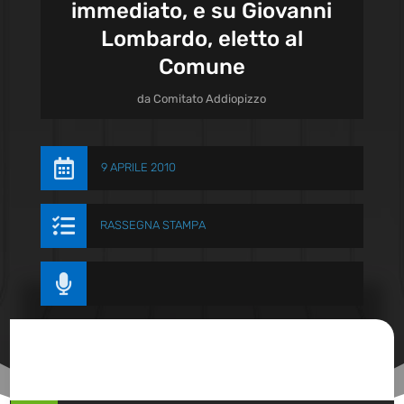
immediato, e su Giovanni
Lombardo, eletto al
Comune
da
Comitato Addiopizzo

9 APRILE 2010

RASSEGNA STAMPA
