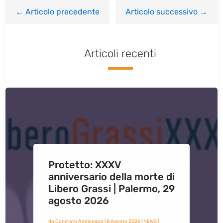
←
Articolo precedente
Articolo successivo
→
Articoli recenti
Protetto: XXXV
anniversario della morte di
Libero Grassi | Palermo, 29
agosto 2026
da
Comitato Addiopizzo
|
8 Agosto 2026
|
NEWS
|