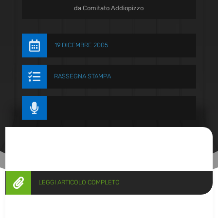
da
Comitato Addiopizzo

19 DICEMBRE 2005

RASSEGNA STAMPA


LEGGI ARTICOLO COMPLETO