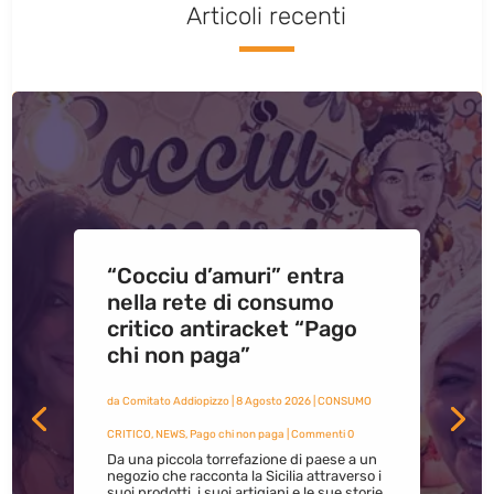
Articoli recenti
“Cocciu d’amuri” entra
nella rete di consumo
critico antiracket “Pago
chi non paga”
da
Comitato Addiopizzo
|
8 Agosto 2026
|
CONSUMO
CRITICO
,
NEWS
,
Pago chi non paga
| Commenti 0
Da una piccola torrefazione di paese a un
negozio che racconta la Sicilia attraverso i
suoi prodotti, i suoi artigiani e le sue storie.