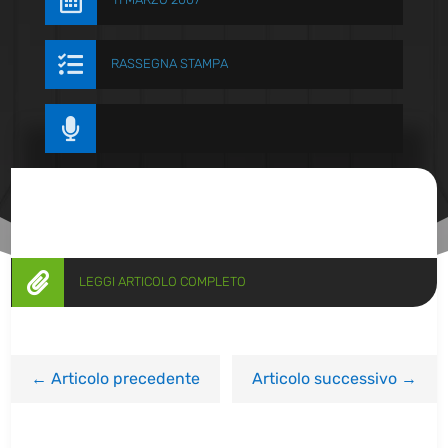


RASSEGNA STAMPA


LEGGI ARTICOLO COMPLETO
←
Articolo precedente
Articolo successivo
→