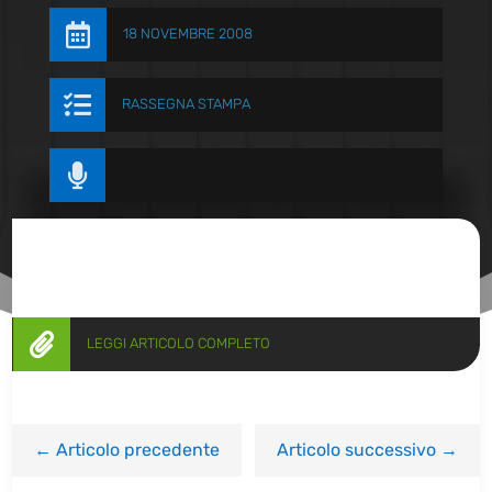

18 NOVEMBRE 2008

RASSEGNA STAMPA


LEGGI ARTICOLO COMPLETO
←
Articolo precedente
Articolo successivo
→