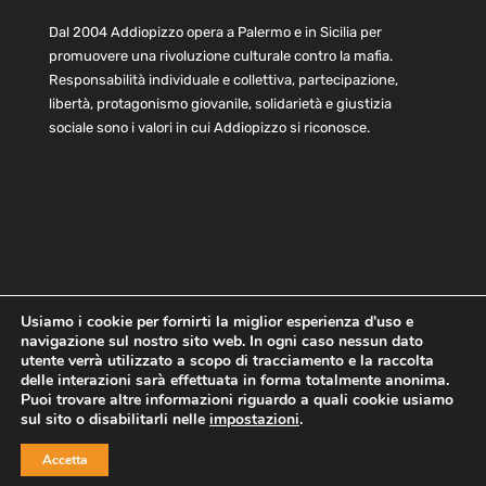
Dal 2004 Addiopizzo opera a Palermo e in Sicilia per
promuovere una rivoluzione culturale contro la mafia.
Responsabilità individuale e collettiva, partecipazione,
libertà, protagonismo giovanile, solidarietà e giustizia
sociale sono i valori in cui Addiopizzo si riconosce.
Usiamo i cookie per fornirti la miglior esperienza d'uso e
navigazione sul nostro sito web. In ogni caso nessun dato
Home
Statuto e bilancio
Contatti
utente verrà utilizzato a scopo di tracciamento e la raccolta
Privacy
Cookie
Child Protection Policy
delle interazioni sarà effettuata in forma totalmente anonima.
Puoi trovare altre informazioni riguardo a quali cookie usiamo
sul sito o disabilitarli nelle
impostazioni
.
Copyright © 2021 AddioPizzo | Tutti i diritti riservati | Sede
Accetta
Centrale: via Lincoln 131, 90133 Palermo