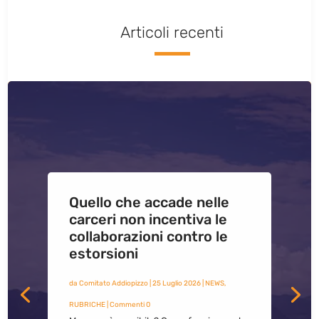
Articoli recenti
Quello che accade nelle
carceri non incentiva le
collaborazioni contro le
estorsioni
da
Comitato Addiopizzo
|
25 Luglio 2026
|
NEWS
,
RUBRICHE
| Commenti 0