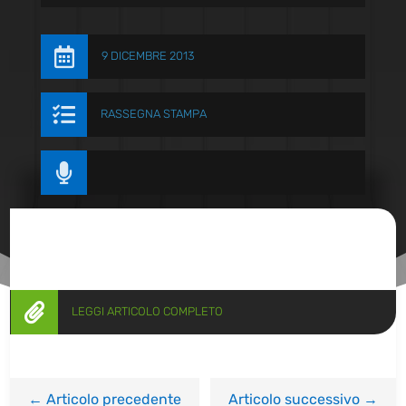

9 DICEMBRE 2013

RASSEGNA STAMPA


LEGGI ARTICOLO COMPLETO
←
Articolo precedente
Articolo successivo
→