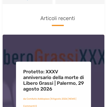
Articoli recenti
Protetto: XXXV
anniversario della morte di
Libero Grassi | Palermo, 29
agosto 2026
da
Comitato Addiopizzo
|
8 Agosto 2026
|
NEWS
|
Commenti 0