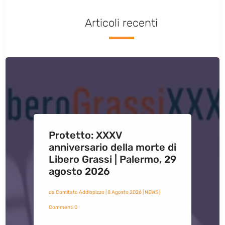
Articoli recenti
Protetto: XXXV
anniversario della morte di
Libero Grassi | Palermo, 29
agosto 2026
da
Comitato Addiopizzo
|
8 Agosto 2026
|
NEWS
|
Commenti 0