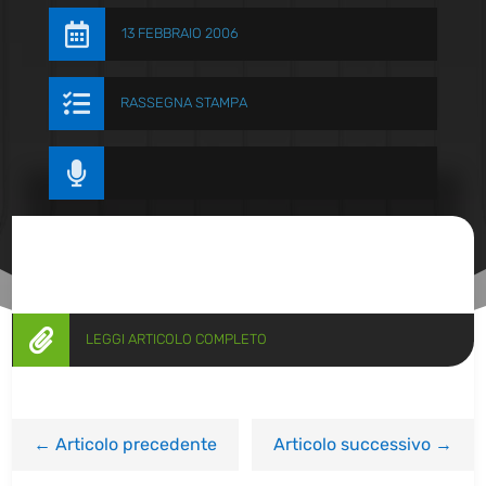

13 FEBBRAIO 2006

RASSEGNA STAMPA


LEGGI ARTICOLO COMPLETO
←
Articolo precedente
Articolo successivo
→