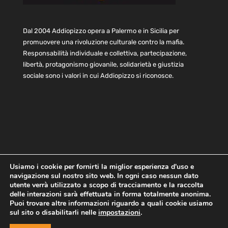
Dal 2004 Addiopizzo opera a Palermo e in Sicilia per
promuovere una rivoluzione culturale contro la mafia.
Responsabilità individuale e collettiva, partecipazione,
libertà, protagonismo giovanile, solidarietà e giustizia
sociale sono i valori in cui Addiopizzo si riconosce.
Usiamo i cookie per fornirti la miglior esperienza d'uso e
navigazione sul nostro sito web. In ogni caso nessun dato
Home
Statuto e bilancio
Contatti
utente verrà utilizzato a scopo di tracciamento e la raccolta
Privacy
Cookie
Child Protection Policy
delle interazioni sarà effettuata in forma totalmente anonima.
Puoi trovare altre informazioni riguardo a quali cookie usiamo
sul sito o disabilitarli nelle
impostazioni
.
Copyright © 2021 AddioPizzo | Tutti i diritti riservati | Sede