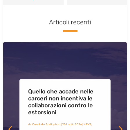
Articoli recenti
Quello che accade nelle
carceri non incentiva le
collaborazioni contro le
estorsioni
da
Comitato Addiopizzo
|
25 Luglio 2026
|
NEWS
,