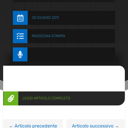

20 GIUGNO 2011

RASSEGNA STAMPA


LEGGI ARTICOLO COMPLETO
←
Articolo precedente
Articolo successivo
→