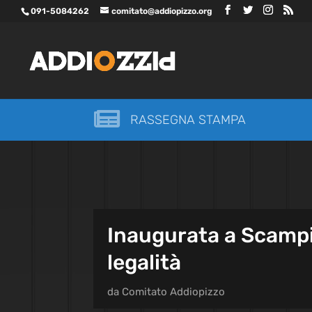
091-5084262
comitato@addiopizzo.org

RASSEGNA STAMPA
Inaugurata a Scampia
legalità
da
Comitato Addiopizzo