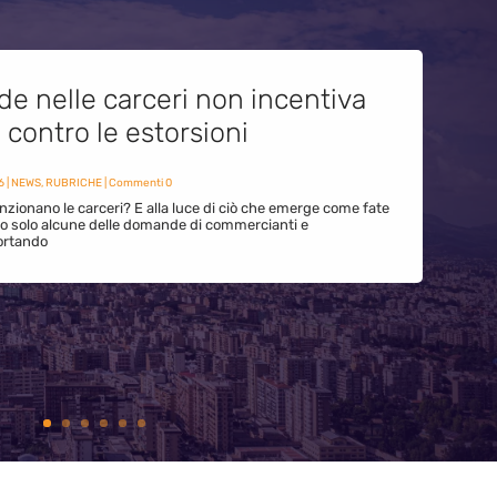
de nelle carceri non incentiva
i contro le estorsioni
6
|
NEWS
,
RUBRICHE
| Commenti 0
zionano le carceri? E alla luce di ciò che emerge come fate
ono solo alcune delle domande di commercianti e
ortando