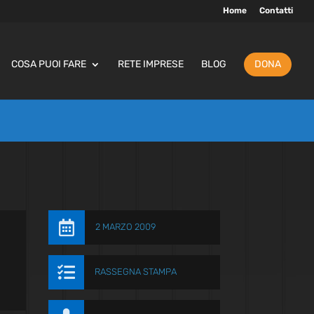
Home
Contatti
COSA PUOI FARE
RETE IMPRESE
BLOG
DONA

2 MARZO 2009

RASSEGNA STAMPA