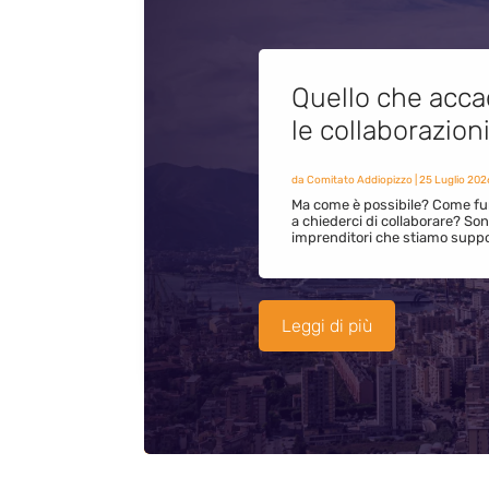
Quello che acca
le collaborazion
da
Comitato Addiopizzo
|
25 Luglio 202
Ma come è possibile? Come fun
a chiederci di collaborare? S
imprenditori che stiamo supp
Leggi di più