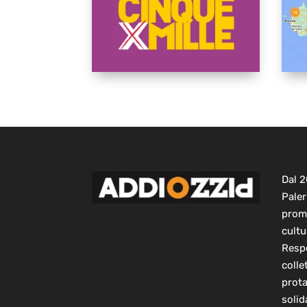
Dal 
Paler
prom
cultu
Respo
colle
prot
solid