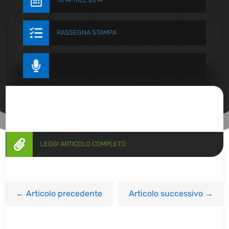


RASSEGNA STAMPA


LEGGI ARTICOLO COMPLETO
←
Articolo precedente
Articolo successivo
→