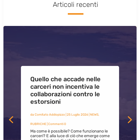
Articoli recenti
Quello che accade nelle
carceri non incentiva le
collaborazioni contro le
estorsioni
da
Comitato Addiopizzo
|
25 Luglio 2026
|
NEWS
,
RUBRICHE
| Commenti 0
Ma come è possibile? Come funzionano le
carceri? E alla luce di ciò che emerge come