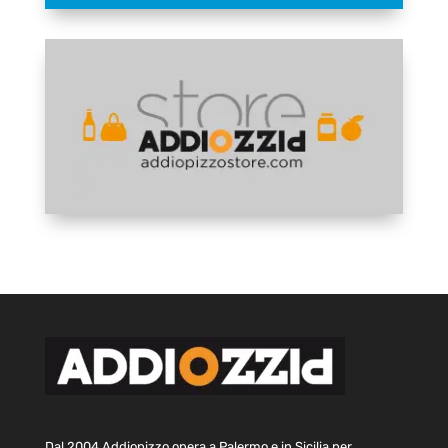
Dal 2004 Addiopizzo opera a Palermo e in Sicilia per