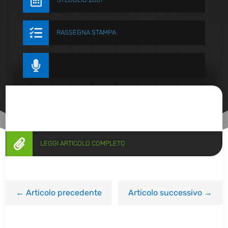


RASSEGNA STAMPA


LEGGI ARTICOLO COMPLETO
←
Articolo precedente
Articolo successivo
→