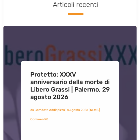
Articoli recenti
Protetto: XXXV
anniversario della morte di
Libero Grassi | Palermo, 29
agosto 2026
da
Comitato Addiopizzo
|
8 Agosto 2026
|
NEWS
|
Commenti 0