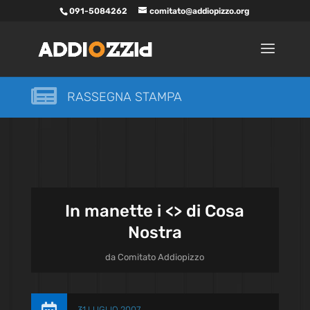
091-5084262
comitato@addiopizzo.org

RASSEGNA STAMPA
In manette i <
> di Cosa
Nostra
da
Comitato Addiopizzo
31 LUGLIO 2007