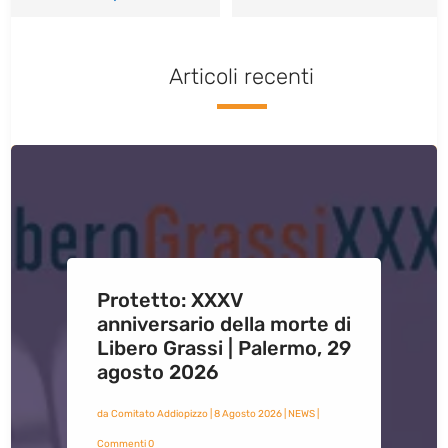
Articoli recenti
Protetto: XXXV
anniversario della morte di
Libero Grassi | Palermo, 29
agosto 2026
da
Comitato Addiopizzo
|
8 Agosto 2026
|
NEWS
|
Commenti 0