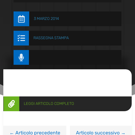

3 MARZO 2014

RASSEGNA STAMPA


LEGGI ARTICOLO COMPLETO
←
Articolo precedente
Articolo successivo
→