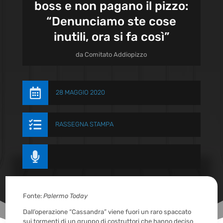
boss e non pagano il pizzo:
“Denunciamo ste cose
inutili, ora si fa così”
da
Comitato Addiopizzo

28 MAGGIO 2020

RASSEGNA STAMPA

Fonte:
Palermo Today
Dall’operazione “Cassandra” viene fuori un raro spaccato
sui tormenti di un gruppo di costruttori che hanno deciso