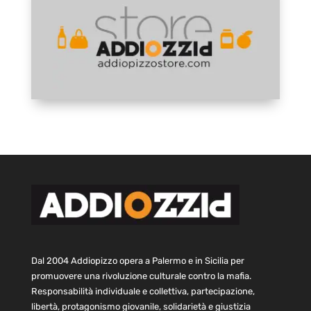
Dal 2004 Addiopizzo opera a Palermo e in Sicilia per
promuovere una rivoluzione culturale contro la mafia.
Responsabilità individuale e collettiva, partecipazione,
libertà, protagonismo giovanile, solidarietà e giustizia