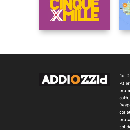
Dal 
Paler
prom
cultu
Respo
colle
prot
solid