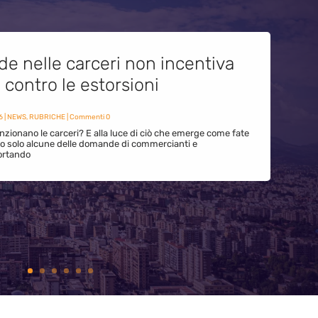
de nelle carceri non incentiva
i contro le estorsioni
6
|
NEWS
,
RUBRICHE
| Commenti 0
zionano le carceri? E alla luce di ciò che emerge come fate
ono solo alcune delle domande di commercianti e
ortando