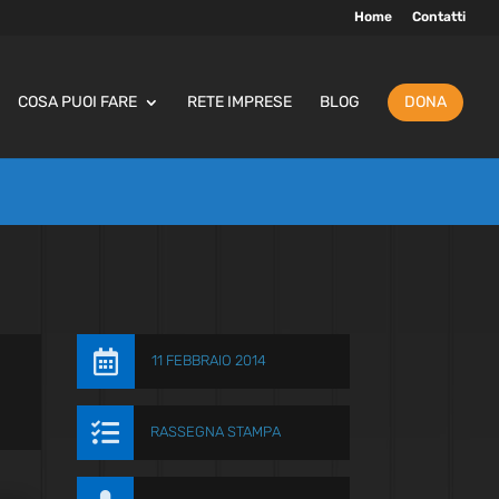
Home
Contatti
COSA PUOI FARE
RETE IMPRESE
BLOG
DONA

11 FEBBRAIO 2014

RASSEGNA STAMPA