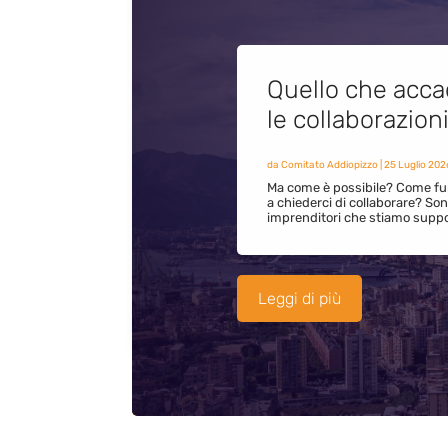
Quello che acca
le collaborazion
da
Comitato Addiopizzo
|
25 Luglio 202
Ma come è possibile? Come fun
a chiederci di collaborare? S
imprenditori che stiamo supp
Leggi di più