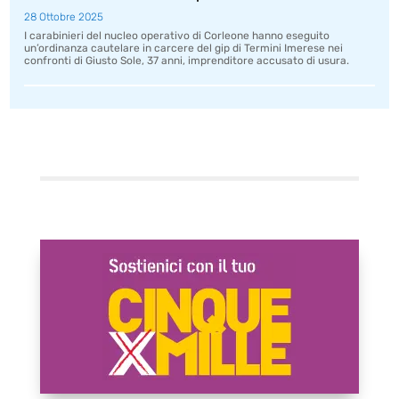
28 Ottobre 2025
I carabinieri del nucleo operativo di Corleone hanno eseguito
un’ordinanza cautelare in carcere del gip di Termini Imerese nei
confronti di Giusto Sole, 37 anni, imprenditore accusato di usura.