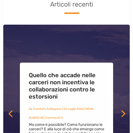
Articoli recenti
Quello che accade nelle
carceri non incentiva le
collaborazioni contro le
estorsioni
da
Comitato Addiopizzo
|
25 Luglio 2026
|
NEWS
,
RUBRICHE
| Commenti 0
Ma come è possibile? Come funzionano le
carceri? E alla luce di ciò che emerge come