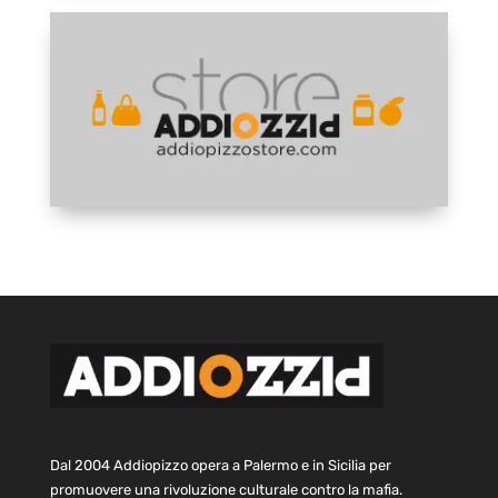
Dal 2004 Addiopizzo opera a Palermo e in Sicilia per
promuovere una rivoluzione culturale contro la mafia.