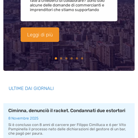
fate a chiederci di collaborare? Sono solo
alcune delle domande di commercianti e
imprenditori che stiamo supportando
Leggi di più
ULTIME DAI GIORNALI
Ciminna, denunciò il racket. Condannati due estortori
8 Novembre 2025
Si è concluso con 8 anni di carcere per Filippo Cimilluca e 6 per Vito
Pampinella il processo nato dalle dichiarazioni del gestore di un bar,
che pagò per paura.