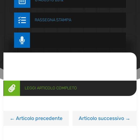


RASSEGNA STAMPA


LEGGI ARTICOLO COMPLETO
←
Articolo precedente
Articolo successivo
→