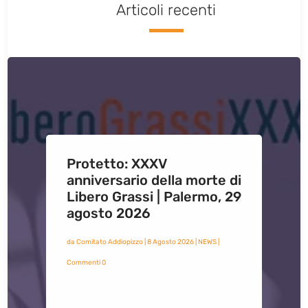
Articoli recenti
Protetto: XXXV
anniversario della morte di
Libero Grassi | Palermo, 29
agosto 2026
da
Comitato Addiopizzo
|
8 Agosto 2026
|
NEWS
|
Commenti 0