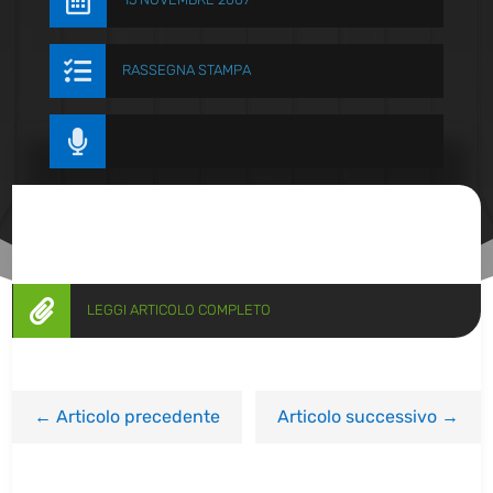


RASSEGNA STAMPA


LEGGI ARTICOLO COMPLETO
←
Articolo precedente
Articolo successivo
→