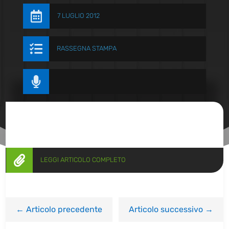

7 LUGLIO 2012

RASSEGNA STAMPA


LEGGI ARTICOLO COMPLETO
←
Articolo precedente
Articolo successivo
→