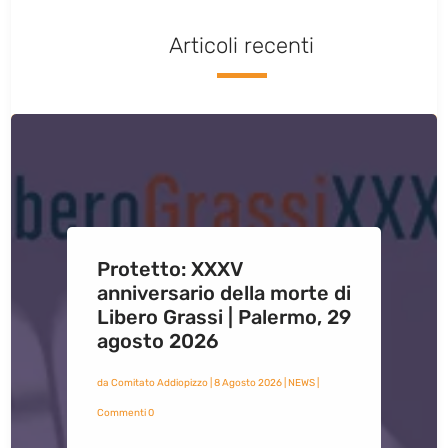
Articoli recenti
Protetto: XXXV
anniversario della morte di
Libero Grassi | Palermo, 29
agosto 2026
da
Comitato Addiopizzo
|
8 Agosto 2026
|
NEWS
|
Commenti 0