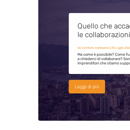
Quello che acca
le collaborazion
da
Comitato Addiopizzo
|
25 Luglio 202
Ma come è possibile? Come fun
a chiederci di collaborare? S
imprenditori che stiamo supp
Leggi di più