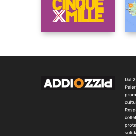
Dal 
Paler
prom
cultu
Respo
colle
prot
solid