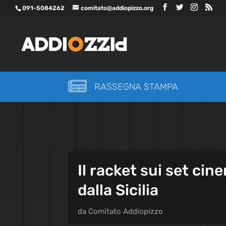
091-5084262
comitato@addiopizzo.org

RASSEGNA STAMPA
Il racket sui set cin
dalla Sicilia
da
Comitato Addiopizzo