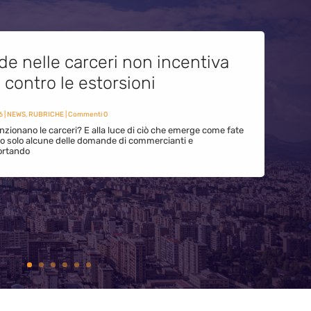
de nelle carceri non incentiva
i contro le estorsioni
6
|
NEWS
,
RUBRICHE
| Commenti 0
zionano le carceri? E alla luce di ciò che emerge come fate
ono solo alcune delle domande di commercianti e
ortando