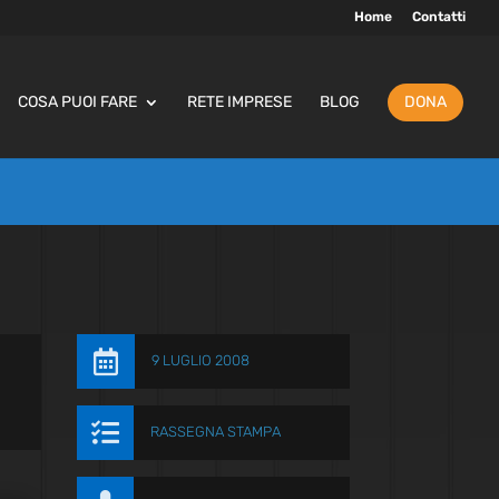
Home
Contatti
COSA PUOI FARE
RETE IMPRESE
BLOG
DONA

9 LUGLIO 2008

RASSEGNA STAMPA