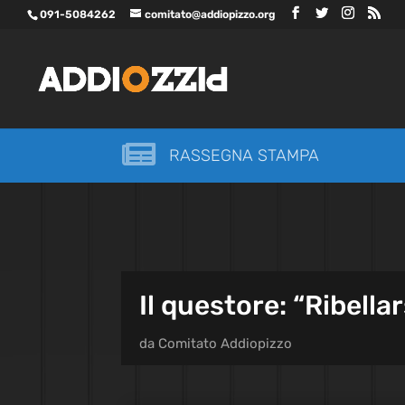
091-5084262
comitato@addiopizzo.org

RASSEGNA STAMPA
Il questore: “Ribellar
da
Comitato Addiopizzo