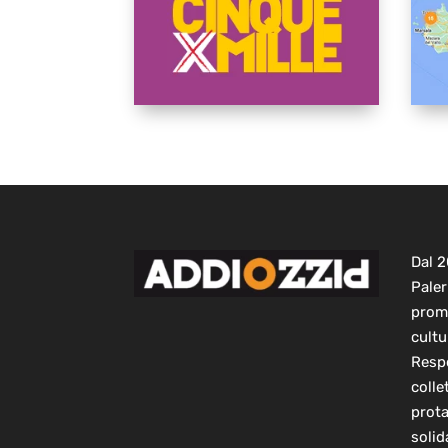
Dal 
Paler
prom
cultu
Respo
colle
prot
solid