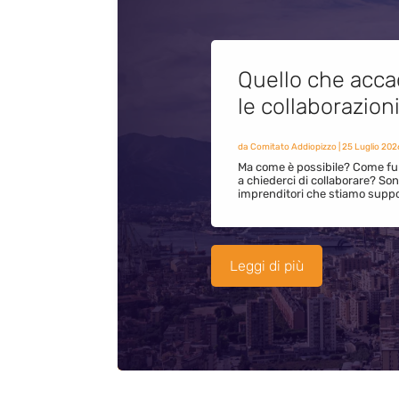
Quello che acca
le collaborazion
da
Comitato Addiopizzo
|
25 Luglio 202
Ma come è possibile? Come fun
a chiederci di collaborare? S
imprenditori che stiamo supp
Leggi di più