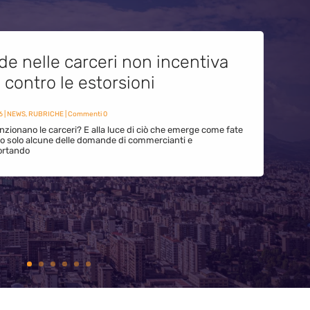
de nelle carceri non incentiva
i contro le estorsioni
6
|
NEWS
,
RUBRICHE
| Commenti 0
zionano le carceri? E alla luce di ciò che emerge come fate
ono solo alcune delle domande di commercianti e
ortando