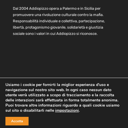
Dal 2004 Addiopizzo opera a Palermo e in Sicilia per
promuovere una rivoluzione culturale contro la mafia.
Responsabilità individuale e collettiva, partecipazione,
libertà, protagonismo giovanile, solidarietà e giustizia
sociale sono i valori in cui Addiopizzo si riconosce.
Usiamo i cookie per fornirti la miglior esperienza d'uso e
navigazione sul nostro sito web. In ogni caso nessun dato
Home
Statuto e bilancio
Contatti
utente verrà utilizzato a scopo di tracciamento e la raccolta
Privacy
Cookie
Child Protection Policy
delle interazioni sarà effettuata in forma totalmente anonima.
Puoi trovare altre informazioni riguardo a quali cookie usiamo
sul sito o disabilitarli nelle
impostazioni
.
Copyright © 2021 AddioPizzo | Tutti i diritti riservati | Sede
Accetta
Centrale: via Lincoln 131, 90133 Palermo