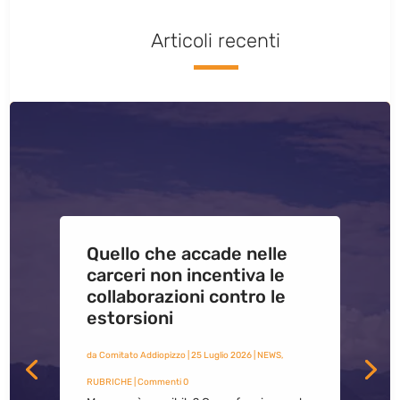
Articoli recenti
Quello che accade nelle
carceri non incentiva le
collaborazioni contro le
estorsioni
da
Comitato Addiopizzo
|
25 Luglio 2026
|
NEWS
,
RUBRICHE
| Commenti 0