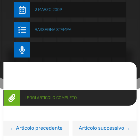

3 MARZO 2009

RASSEGNA STAMPA


LEGGI ARTICOLO COMPLETO
←
Articolo precedente
Articolo successivo
→