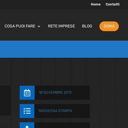
Home
Contatti
COSA PUOI FARE
RETE IMPRESE
BLOG
DONA

18 NOVEMBRE 2013

RASSEGNA STAMPA