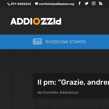
091-5084262
comitato@addiopizzo.org

RASSEGNA STAMPA
Il pm: “Grazie, andr
da
Comitato Addiopizzo