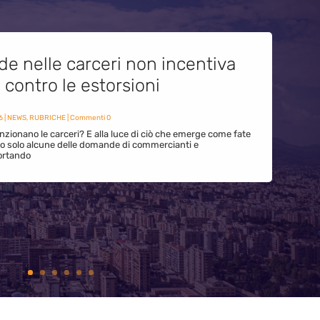
de nelle carceri non incentiva
i contro le estorsioni
6
|
NEWS
,
RUBRICHE
| Commenti 0
zionano le carceri? E alla luce di ciò che emerge come fate
ono solo alcune delle domande di commercianti e
ortando