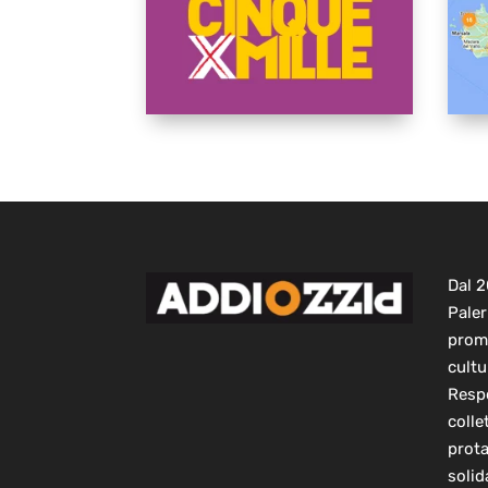
Dal 
Paler
prom
cultu
Respo
colle
prot
solid