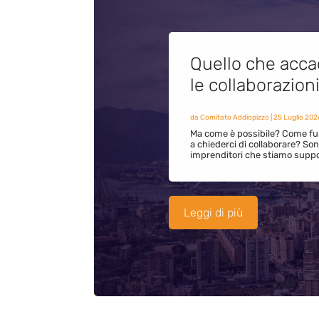
Quello che acca
le collaborazion
da
Comitato Addiopizzo
|
25 Luglio 202
Ma come è possibile? Come fun
a chiederci di collaborare? S
imprenditori che stiamo supp
Leggi di più