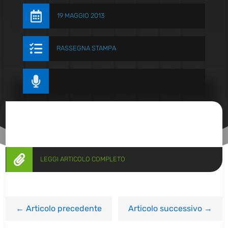

19 MAGGIO 2013

RASSEGNA STAMPA


LEGGI ARTICOLO COMPLETO
←
Articolo precedente
Articolo successivo
→