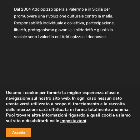
Dal 2004 Addiopizzo opera a Palermo e in Sicilia per
promuovere una rivoluzione culturale contro la mafia.
Responsabilità individuale e collettiva, partecipazione,
libertà, protagonismo giovanile, solidarietà e giustizia
sociale sono i valori in cui Addiopizzo si riconosce.
Usiamo i cookie per fornirti la miglior esperienza d'uso e
navigazione sul nostro sito web. In ogni caso nessun dato
Home
Statuto e bilancio
Contatti
utente verrà utilizzato a scopo di tracciamento e la raccolta
Privacy
Cookie
Child Protection Policy
delle interazioni sarà effettuata in forma totalmente anonima.
Puoi trovare altre informazioni riguardo a quali cookie usiamo
sul sito o disabilitarli nelle
impostazioni
.
Copyright © 2021 AddioPizzo | Tutti i diritti riservati | Sede
Accetta
Centrale: via Lincoln 131, 90133 Palermo