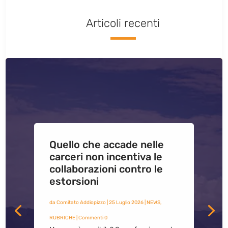
Articoli recenti
Quello che accade nelle
carceri non incentiva le
collaborazioni contro le
estorsioni
da
Comitato Addiopizzo
|
25 Luglio 2026
|
NEWS
,
RUBRICHE
| Commenti 0